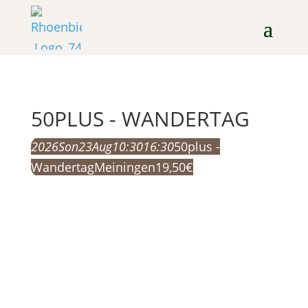
50PLUS - WANDERTAG
2026
Son
23
Aug
10:30
16:30
50plus -
Wandertag
Meiningen
19,50
€