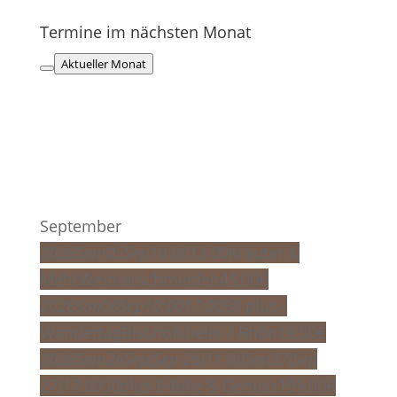
Termine im nächsten Monat
Aktueller Monat
September
2026
Sam
05
Sep
10:00
13:00
Kräuter &
Mehr
Weimarschmieden
45,00
€
2026
Son
06
Sep
10:00
17:00
50 plus -
Wandertag
Bischofsheim / Rhön
19,50
€
2026
Sam
26
Sep
(Sep 26)
11:00
Son
27
(Sep
27)
17:00
50plus E-Bike & Genuss
199,00
€