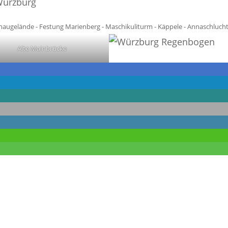
Würzburg
augelände - Festung Marienberg - Maschikuliturm - Käppele - Annaschluch
Alte Mainbrücke