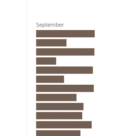
September
2026
Sam
05
Sep
17:00
20:
00
Kräuter &
Mehr
Weimarschmiede
n
45,00
€
2026
Son
06
Sep
10:00
17:
00
50 plus -
Wandertag
Bischofshei
m / Rhön
19,50
€
2026
Sam
26
Sep
(Sep
26)
11:00
Son
27
(Sep
27)
17:00
50plus E-Bike
& Genuss
199,00
€