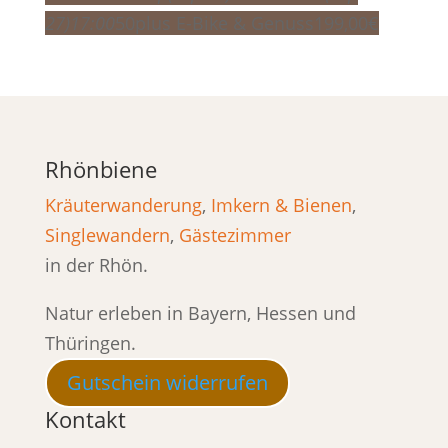
27)
17:00
50plus E-Bike & Genuss
199,00
€
Rhönbiene
Kräuterwanderung
,
Imkern & Bienen
,
Singlewandern
,
Gästezimmer
in der Rhön.
Natur erleben in Bayern, Hessen und
Thüringen.
Gutschein widerrufen
Kontakt