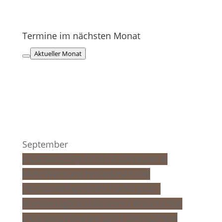
Termine im nächsten Monat
Aktueller Monat
September
2026
Sam
05
Sep
10:00
13:00
Kräuter &
Mehr
Weimarschmieden
45,00
€
2026
Son
06
Sep
10:00
17:00
50 plus -
Wandertag
Bischofsheim / Rhön
19,50
€
2026
Sam
26
Sep
(Sep 26)
11:00
Son
27
(Sep