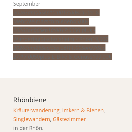
September
2026
Sam
05
Sep
10:00
13:00
Kräuter &
Mehr
Weimarschmieden
45,00
€
2026
Son
06
Sep
10:00
17:00
50 plus -
Wandertag
Bischofsheim / Rhön
19,50
€
2026
Sam
26
Sep
(Sep 26)
11:00
Son
27
(Sep
27)
17:00
50plus E-Bike & Genuss
199,00
€
Rhönbiene
Kräuterwanderung
,
Imkern & Bienen
,
Singlewandern
,
Gästezimmer
in der Rhön.