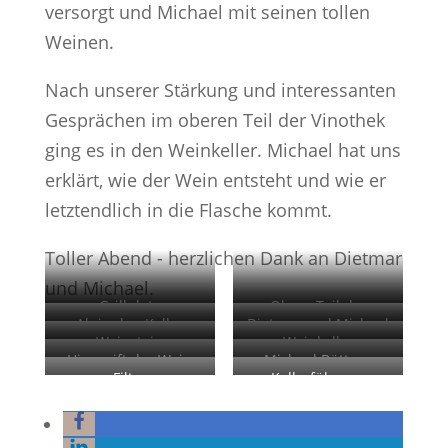
versorgt und Michael mit seinen tollen
Weinen.
Nach unserer Stärkung und interessanten
Gesprächen im oberen Teil der Vinothek
ging es in den Weinkeller. Michael hat uns
erklärt, wie der Wein entsteht und wie er
letztendlich in die Flasche kommt.
Toller Abend - herzlichen Dank an Dietmar
und Michael.
Grillplatz
Obere Teil der
Ab in den Keller
Dietmar und Michael
Vinothek
Weinstein
Weinkeller
Hier reift der Wein
Michael Büttner
Filter
Kellerführung